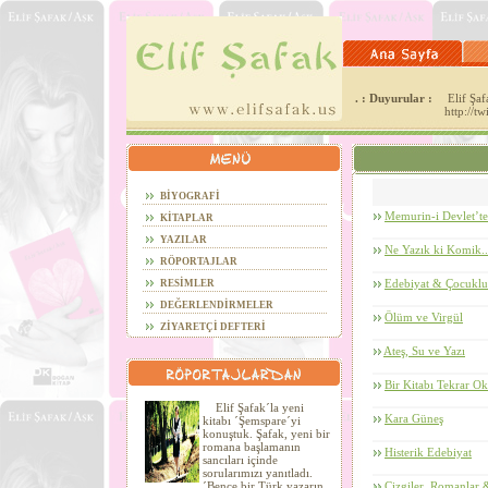
. : Duyurular :
Elif Şafa
http://t
BİYOGRAFİ
Memurin-i Devlet’te
KİTAPLAR
YAZILAR
Ne Yazık ki Komik..
RÖPORTAJLAR
Edebiyat & Çocukl
RESİMLER
DEĞERLENDİRMELER
Ölüm ve Virgül
ZİYARETÇİ DEFTERİ
Ateş, Su ve Yazı
Bir Kitabı Tekrar 
Elif Şafak´la yeni
Kara Güneş
kitabı ´Şemspare´yi
konuştuk. Şafak, yeni bir
romana başlamanın
Histerik Edebiyat
sancıları içinde
sorularımızı yanıtladı.
´Bence bir Türk yazarın
Çizgiler, Romanlar 