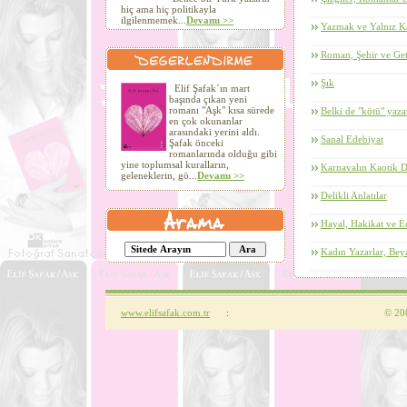
hiç ama hiç politikayla
ilgilenmemek...
Devamı >>
Yazmak ve Yalnız 
Roman, Şehir ve Get
Şık
Elif Şafak´ın mart
başında çıkan yeni
romanı "Aşk" kısa sürede
Belki de "kötü" yaza
en çok okunanlar
arasındaki yerini aldı.
Sanal Edebiyat
Şafak önceki
romanlarında olduğu gibi
yine toplumsal kuralların,
Karnavalın Kaotik 
geleneklerin, gö...
Devamı >>
Delikli Anlatılar
Hayal, Hakikat ve E
Kadın Yazarlar, Be
www.elifsafak.com.tr
:
©
200