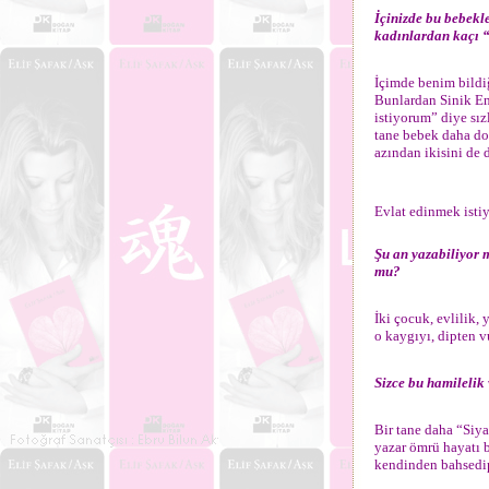
İçinizde bu bebekle
kadınlardan kaçı 
İçimde benim bildiğ
Bunlardan Sinik En
istiyorum” diye sız
tane bebek daha do
azından ikisini de 
Evlat edinmek isti
Şu an yazabiliyor 
mu?
İki çocuk, evlilik,
o kaygıyı, dipten v
Sizce bu hamilelik
Bir tane daha “Siy
yazar ömrü hayatı 
kendinden bahsedi