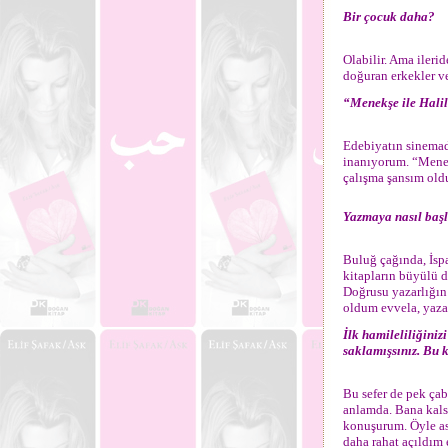
Bir çocuk daha?
Olabilir. Ama ileri
doğuran erkekler ve
“Menekşe ile Halil’
Edebiyatın sinemad
inanıyorum. “Menekş
çalışma şansım old
Yazmaya nasıl baş
Buluğ çağında, İspa
kitapların büyülü d
Doğrusu yazarlığın
oldum evvela, yazar
İlk hamileliliğini
saklamışsınız. Bu 
Bu sefer de pek ça
anlamda. Bana kals
konuşurum. Öyle aso
daha rahat açıldım 