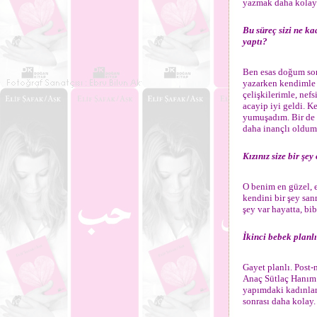
yazmak daha kolay
Bu süreç sizi ne kad
yaptı?
Ben esas doğum son
yazarken kendimle 
çelişkilerimle, nef
acayip iyi geldi. Ke
yumuşadım. Bir de ş
daha inançlı oldu
Kızınız size bir şey
O benim en güzel, e
kendini bir şey san
şey var hayatta, bi
İkinci bebek planl
Gayet planlı. Post-
Anaç Sütlaç Hanım 
yapımdaki kadınlar
sonrası daha kolay