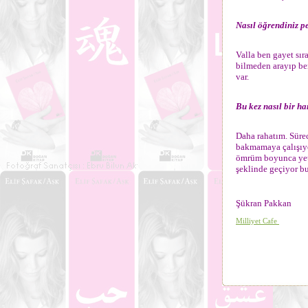
Nasıl öğrendiniz p
Valla ben gayet sı
bilmeden arayıp be
var.
Bu kez nasıl bir ha
Daha rahatım. Sürec
bakmamaya çalışıy
ömrüm boyunca yet
şeklinde geçiyor b
Şükran Pakkan
Milliyet Cafe