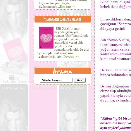
ikinci hamileliğini 
hiç ama hiç politikayla
bebek daha doğur
ilgilenmemek...
Devamı >>
En sevdiklerimden; 
çocuğunu “Şehrazat 
dünyaya getirdi.
Elif Şafak´ın mart
başında çıkan yeni
romanı "Aşk" kısa sürede
en çok okunanlar
Adı “Siyah Süt”tü,
arasındaki yerini aldı.
inanılırmış eskiden
Şafak önceki
yoğunlaşan kariyer 
romanlarında olduğu gibi
yine toplumsal kuralların,
kadın resmi arasında
geleneklerin, gö...
Devamı >>
kimi nasıl susturac
Derken... İnternet s
bunca buhrandan son
Benim doğumuma be
elime alıp okuduğu
yaşadıklarıyla verd
duyunca, aklımda d
“Kâbus” gibi bir ha
böylesi bir kitap 
aynı şeyleri yaşam