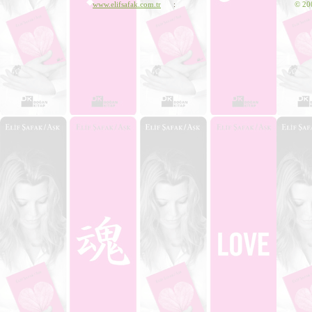
www.elifsafak.com.tr
:
©
200