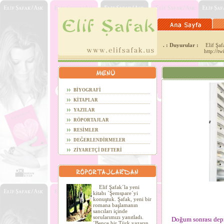
. : Duyurular :
Elif Şafa
http://t
BİYOGRAFİ
KİTAPLAR
YAZILAR
RÖPORTAJLAR
RESİMLER
DEĞERLENDİRMELER
ZİYARETÇİ DEFTERİ
Elif Şafak´la yeni
kitabı ´Şemspare´yi
konuştuk. Şafak, yeni bir
romana başlamanın
sancıları içinde
sorularımızı yanıtladı.
Doğum sonrası depre
´Bence bir Türk yazarın