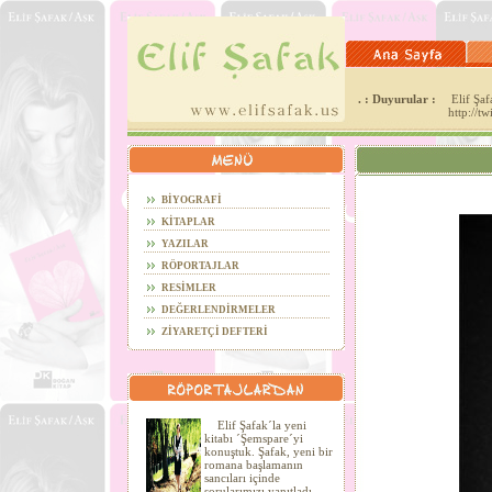
. : Duyurular :
Elif Şafa
http://t
BİYOGRAFİ
KİTAPLAR
YAZILAR
RÖPORTAJLAR
RESİMLER
DEĞERLENDİRMELER
ZİYARETÇİ DEFTERİ
Elif Şafak´la yeni
kitabı ´Şemspare´yi
konuştuk. Şafak, yeni bir
romana başlamanın
sancıları içinde
sorularımızı yanıtladı.