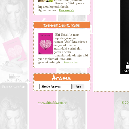
´Bence bir Türk yazarın
hiç ama hiç politikayla
ilgilenmemek...
Devamı >>
Elif Şafak´ın mart
başında çıkan yeni
romanı "Aşk" kısa sürede
en çok okunanlar
arasındaki yerini aldı.
Şafak önceki
romanlarında olduğu gibi
yine toplumsal kuralların,
geleneklerin, gö...
Devamı >>
www.elifsafak.com.tr
:
©
200