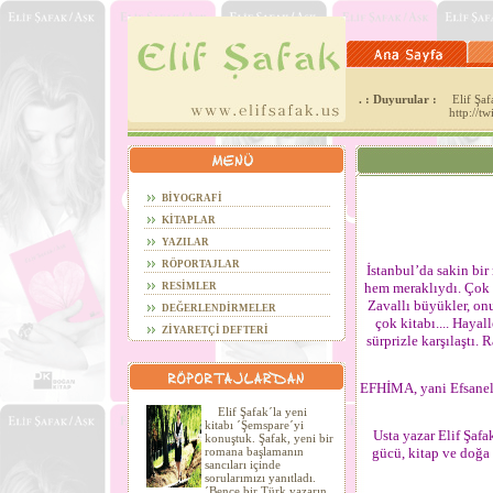
. : Duyurular :
Elif Şafa
http://t
BİYOGRAFİ
KİTAPLAR
YAZILAR
RÖPORTAJLAR
İstanbul’da sakin bir
hem meraklıydı. Çok 
RESİMLER
Zavallı büyükler, onu
DEĞERLENDİRMELER
çok kitabı.... Haya
ZİYARETÇİ DEFTERİ
sürprizle karşılaştı.
EFHİMA, yani Efsanele
Elif Şafak´la yeni
kitabı ´Şemspare´yi
Usta yazar Elif Şafa
konuştuk. Şafak, yeni bir
romana başlamanın
gücü, kitap ve doğa 
sancıları içinde
sorularımızı yanıtladı.
´Bence bir Türk yazarın