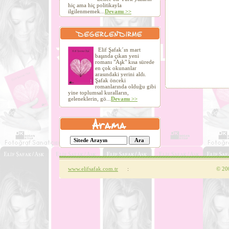
hiç ama hiç politikayla
ilgilenmemek...
Devamı >>
Elif Şafak´ın mart
başında çıkan yeni
romanı "Aşk" kısa sürede
en çok okunanlar
arasındaki yerini aldı.
Şafak önceki
romanlarında olduğu gibi
yine toplumsal kuralların,
geleneklerin, gö...
Devamı >>
www.elifsafak.com.tr
:
©
200