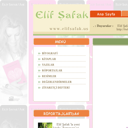
. : Duyurular :
Elif Şafa
http://t
BİYOGRAFİ
KİTAPLAR
YAZILAR
RÖPORTAJLAR
RESİMLER
DEĞERLENDİRMELER
ZİYARETÇİ DEFTERİ
Elif Şafak´la yeni
kitabı ´Şemspare´yi