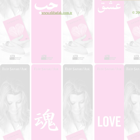
www.elifsafak.com.tr
:
©
200