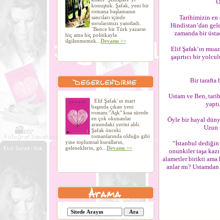
Ö
konuştuk. Şafak, yeni bir
romana başlamanın
Tarihimizin en 
sancıları içinde
sorularımızı yanıtladı.
Hindistan’dan gelen
´Bence bir Türk yazarın
zamanda bir üstad
hiç ama hiç politikayla
ilgilenmemek...
Devamı >>
Elif Şafak’ın muaz
şaşırtıcı bir yolcu
Bir tarafta
Ustam ve Ben, tarihi
Elif Şafak´ın mart
yaptı
başında çıkan yeni
romanı "Aşk" kısa sürede
en çok okunanlar
Öyle bir hayal düny
arasındaki yerini aldı.
Uzun 
Şafak önceki
romanlarında olduğu gibi
yine toplumsal kuralların,
“İstanbul dediğin 
geleneklerin, gö...
Devamı >>
onunkiler taşa kazı
alametler birikti ama
anlar mı? Ustamdan g