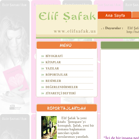
. : Duyurular :
Elif Şafa
http://t
BİYOGRAFİ
KİTAPLAR
YAZILAR
RÖPORTAJLAR
RESİMLER
DEĞERLENDİRMELER
ZİYARETÇİ DEFTERİ
Elif Şafak´la yeni
kitabı ´Şemspare´yi
konuştuk. Şafak, yeni bir
romana başlamanın
sancıları içinde
sorularımızı yanıtladı.
“İyi de bir insana ne