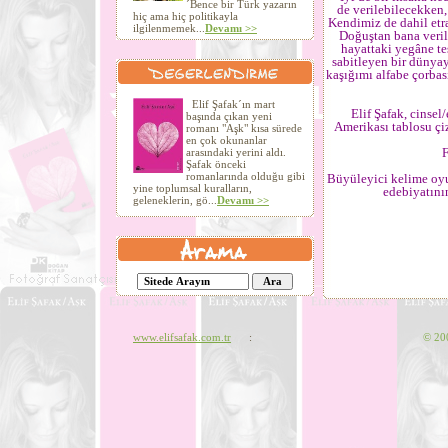
´Bence bir Türk yazarın
de verilebilecekken, 
hiç ama hiç politikayla
Kendimiz de dahil etr
ilgilenmemek...
Devamı >>
Doğuştan bana veril
hayattaki yegâne t
sabitleyen bir dünya
kaşığımı alfabe çorba
Elif Şafak´ın mart
Elif Şafak, cinse
başında çıkan yeni
Amerikası tablosu çi
romanı "Aşk" kısa sürede
en çok okunanlar
F
arasındaki yerini aldı.
Şafak önceki
romanlarında olduğu gibi
Büyüleyici kelime oyun
yine toplumsal kuralların,
edebiyatının
geleneklerin, gö...
Devamı >>
www.elifsafak.com.tr
:
©
200