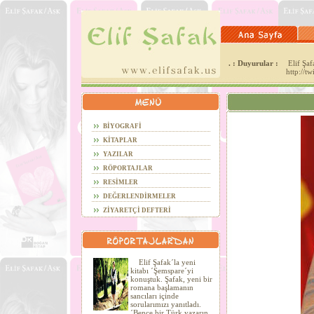
. : Duyurular :
Elif Şafa
http://t
BİYOGRAFİ
KİTAPLAR
YAZILAR
RÖPORTAJLAR
RESİMLER
DEĞERLENDİRMELER
ZİYARETÇİ DEFTERİ
Elif Şafak´la yeni
kitabı ´Şemspare´yi
konuştuk. Şafak, yeni bir
romana başlamanın
sancıları içinde
sorularımızı yanıtladı.
´Bence bir Türk yazarın