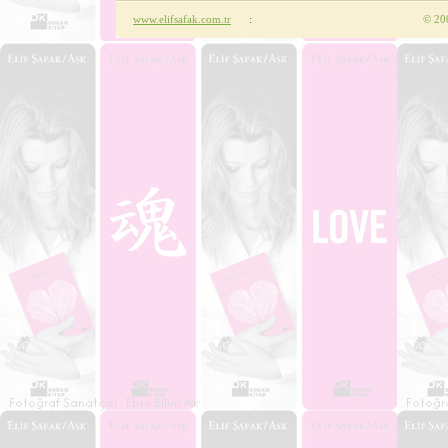
www.elifsafak.com.tr
:
©
200