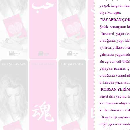
ya çok karşılarında
diye konuştu.
´YAZARDAN ÇOK
Şafak, sanatçının 
´´insancıl, yapıcı v
olduğunu, yaptıklar
aylarca, yıllarca k
çalışması yapamadık
Bu açıdan editörlü
yaşayan, romana içt
olduğunu vurguladı. 
bilmeyen yazar akı
´KORSAN YERİN
Kayıt dışı yayıncıl
kelimesinin olaya s
kullanılmasının da
´´Kayıt dışı yayınc
değil, çevirmeninde