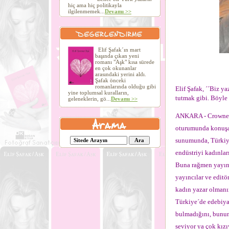
hiç ama hiç politikayla
ilgilenmemek...
Devamı >>
Elif Şafak´ın mart
başında çıkan yeni
romanı "Aşk" kısa sürede
en çok okunanlar
arasındaki yerini aldı.
Şafak önceki
romanlarında olduğu gibi
Elif Şafak, ´´Biz y
yine toplumsal kuralların,
tutmak gibi. Böyle 
geleneklerin, gö...
Devamı >>
ANKARA - Crowne Pl
oturumunda konuşan
sunumunda, Türkiye
endüstriyi kadınla
Buna rağmen yayın 
yayıncılar ve editö
kadın yazar olmanın
Türkiye´de edebiyat
bulmadığını, bunun 
seviyor ya çok kızı