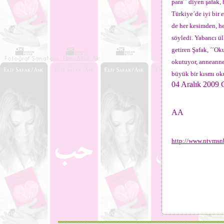
para´´ diyen şafak,
Türkiye´de iyi bir
de her kesimden, he
söyledi. Yabancı ül
getiren Şafak, ´´Ok
okutuyor, anneanne
büyük bir kısmı ok
04 Aralık 2009
AA
http://www.ntvmsn