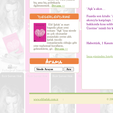
hiç ama hiç politikayla
ilgilenmemek...
Devamı >>
‘Aşk’a akın…
Fuarda son kitabı ‘
akınıyla karşılaştı.
hakkında kısa sohb
Elif Şafak´ın mart
başında çıkan yeni
Üzerine’ isimli bir
romanı "Aşk" kısa sürede
en çok okunanlar
arasındaki yerini aldı.
Şafak önceki
Habertürk, 1 Kası
romanlarında olduğu gibi
yine toplumsal kuralların,
geleneklerin, gö...
Devamı >>
İmza gününden fotoğr
www.elifsafak.com.tr
:
©
200