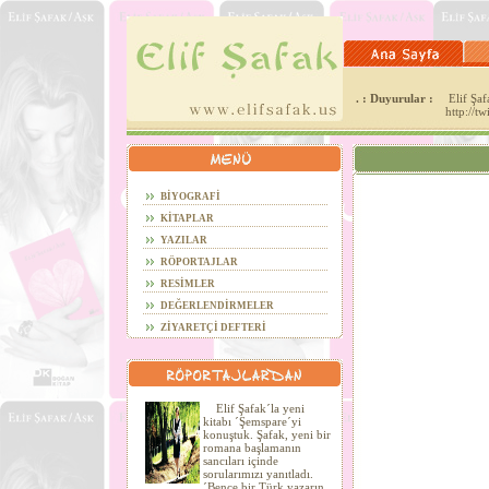
. : Duyurular :
Elif Şafa
http://t
BİYOGRAFİ
KİTAPLAR
YAZILAR
RÖPORTAJLAR
RESİMLER
DEĞERLENDİRMELER
ZİYARETÇİ DEFTERİ
Elif Şafak´la yeni
kitabı ´Şemspare´yi
konuştuk. Şafak, yeni bir
romana başlamanın
sancıları içinde
sorularımızı yanıtladı.
´Bence bir Türk yazarın