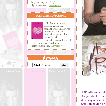
hiç ama hiç politikayla
ilgilenmemek...
Devamı >>
Elif Şafak´ın mart
başında çıkan yeni
romanı "Aşk" kısa sürede
en çok okunanlar
arasındaki yerini aldı.
Şafak önceki
romanlarında olduğu gibi
yine toplumsal kuralların,
geleneklerin, gö...
Devamı >>
AŞK adlı romanıyla 
Alaçatı’daki imza 
dostlarıyla pasta k
Şafak’ın hayranları