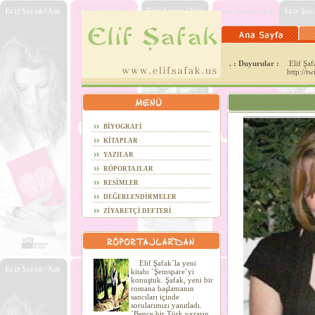
. : Duyurular :
Elif Şafa
http://t
BİYOGRAFİ
KİTAPLAR
YAZILAR
RÖPORTAJLAR
RESİMLER
DEĞERLENDİRMELER
ZİYARETÇİ DEFTERİ
Elif Şafak´la yeni
kitabı ´Şemspare´yi
konuştuk. Şafak, yeni bir
romana başlamanın
sancıları içinde
sorularımızı yanıtladı.
´Bence bir Türk yazarın