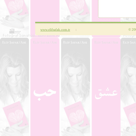
www.elifsafak.com.tr
:
©
200