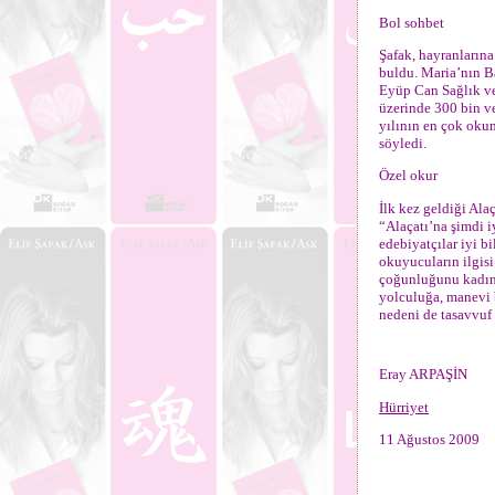
Bol sohbet
Şafak, hayranlarına
buldu. Maria’nın B
Eyüp Can Sağlık ve
üzerinde 300 bin ve
yılının en çok oku
söyledi.
Özel okur
İlk kez geldiği Alaç
“Alaçatı’na şimdi 
edebiyatçılar iyi b
okuyucuların ilgis
çoğunluğunu kadınl
yolculuğa, manevi b
nedeni de tasavvuf
Eray ARPAŞİN
Hürriyet
11 Ağustos 2009