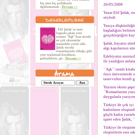
hiç ama hiç politikayla
26/05/2009
ilgilenmemek...
Devamı >>
Yazar Elif Şafak, r
söyledi.
Yazıya düşkünlüğün
Elif Şafak´ın mart
başladığını belirt
başında çıkan yeni
gerçekleştiğini kay
romanı "Aşk" kısa sürede
en çok okunanlar
Şafak, hayatın süre
arasındaki yerini aldı.
Şafak önceki
algı kapılarının sür
romanlarında olduğu gibi
yine toplumsal kuralların,
Edebiyatın sınırsız
geleneklerin, gö...
Devamı >>
ile yazdığını anlat
´´Aşk´´ isimli kitab
önce üniversitede o
tasavvufun kendi g
Yazının okuru şaşırt
´´Romanlarımı yaza
duygularla yazıyor
Türkiye´de çok iyi
kadınların oluştur
güçlü kadın yazarl
işaret eden Şafak, 
Türkiye´de eleştirm
eleştirilerin eser o