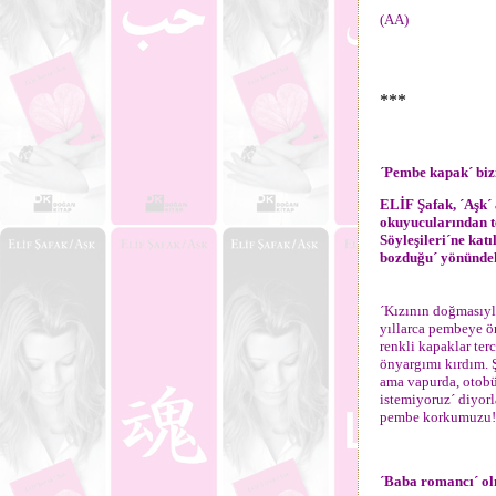
(AA)
***
´Pembe kapak´ biz
ELİF Şafak, ´Aşk´
okuyucularından t
Söyleşileri´ne kat
bozduğu´ yönündeki
´Kızının doğmasıyl
yıllarca pembeye ö
renkli kapaklar ter
önyargımı kırdım. Ş
ama vapurda, otob
istemiyoruz´ diyorl
pembe korkumuzu! P
´Baba romancı´ ol