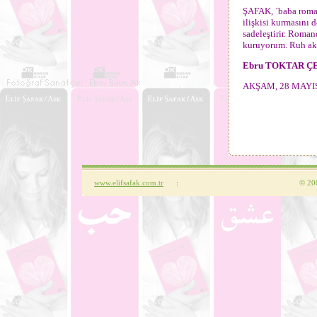
ŞAFAK, ´baba roman
ilişkisi kurmasını
sadeleştirir. Roman
kuruyorum. Ruh akr
Ebru TOKTAR Ç
AKŞAM, 28 MAYIS
www.elifsafak.com.tr
:
©
200