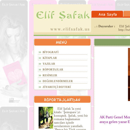
. : Duyurular :
Elif Şafa
http://t
BİYOGRAFİ
KİTAPLAR
YAZILAR
RÖPORTAJLAR
RESİMLER
DEĞERLENDİRMELER
ZİYARETÇİ DEFTERİ
Elif Şafak´la yeni
kitabı ´Şemspare´yi
konuştuk. Şafak, yeni bir
AK Parti Genel Merk
romana başlamanın
araya gelen yazar El
sancıları içinde
sorularımızı yanıtladı.
´Bence bir Türk yazarın