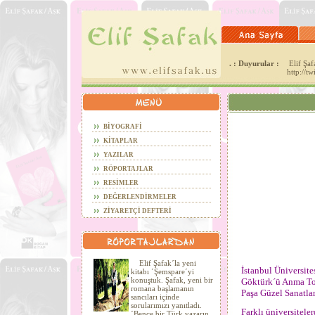
. : Duyurular :
Elif Şafa
http://t
BİYOGRAFİ
KİTAPLAR
YAZILAR
RÖPORTAJLAR
RESİMLER
DEĞERLENDİRMELER
ZİYARETÇİ DEFTERİ
Elif Şafak´la yeni
İstanbul Üniversite
kitabı ´Şemspare´yi
konuştuk. Şafak, yeni bir
Göktürk´ü Anma Top
romana başlamanın
Paşa Güzel Sanatlar
sancıları içinde
sorularımızı yanıtladı.
Farklı üniversitele
´Bence bir Türk yazarın