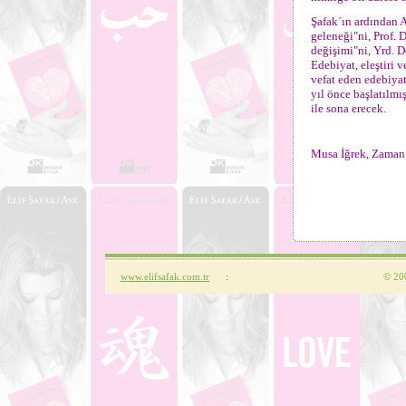
Şafak´ın ardından 
geleneği"ni, Prof.
değişimi"ni, Yrd. Do
Edebiyat, eleştiri 
vefat eden edebiyat
yıl önce başlatılmı
ile sona erecek.
Musa İğrek, Zaman
www.elifsafak.com.tr
:
©
200