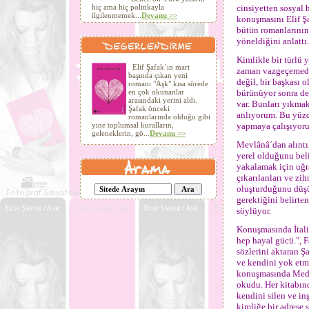
hiç ama hiç politikayla
cinsiyetten sosyal 
ilgilenmemek...
Devamı >>
konuşmasını Elif Şa
bütün romanlarının 
yöneldiğini anlattı.
Kimlikle bir türlü
Elif Şafak´ın mart
zaman vazgeçemediğ
başında çıkan yeni
değil, bir başkası o
romanı "Aşk" kısa sürede
en çok okunanlar
bürünüyor sonra de
arasındaki yerini aldı.
var. Bunları yıkma
Şafak önceki
anlıyorum. Bu yüzd
romanlarında olduğu gibi
yine toplumsal kuralların,
yapmaya çalışıyoru
geleneklerin, gö...
Devamı >>
Mevlânâ´dan alıntı
yerel olduğunu beli
yakalamak için uğra
çıkarılanları ve z
oluşturduğunu düşü
gerektiğini belirte
söylüyor.
Konuşmasında İtali
hep hayal gücü.", F
sözlerini aktaran Ş
ve kendini yok etme
konuşmasında Med-C
okudu. Her kitabınd
kendini silen ve in
kimliğe bir adrese 