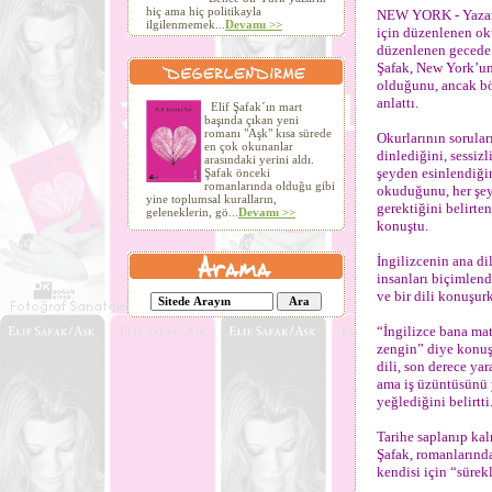
hiç ama hiç politikayla
NEW YORK - Yazar E
ilgilenmemek...
Devamı >>
için düzenlenen oku
düzenlenen gecede 
Şafak, New York’un
olduğunu, ancak böy
anlattı.
Elif Şafak´ın mart
başında çıkan yeni
romanı "Aşk" kısa sürede
Okurlarının sorula
en çok okunanlar
dinlediğini, sessiz
arasındaki yerini aldı.
şeyden esinlendiğin
Şafak önceki
romanlarında olduğu gibi
okuduğunu, her şeyd
yine toplumsal kuralların,
gerektiğini belirte
geleneklerin, gö...
Devamı >>
konuştu.
İngilizcenin ana di
insanları biçimlendi
ve bir dili konuşurk
“İngilizce bana ma
zengin” diye konuş
dili, son derece yar
ama iş üzüntüsünü 
yeğlediğini belirtti
Tarihe saplanıp ka
Şafak, romanlarınd
kendisi için “sürekl