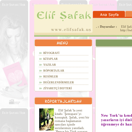
. : Duyurular :
Elif Şafa
http://t
BİYOGRAFİ
KİTAPLAR
YAZILAR
RÖPORTAJLAR
RESİMLER
DEĞERLENDİRMELER
ZİYARETÇİ DEFTERİ
Elif Şafak´la yeni
kitabı ´Şemspare´yi
New York’ta kendi
konuştuk. Şafak, yeni bir
yazarların iyi din
romana başlamanın
öğrenmeye de hazı
sancıları içinde
sorularımızı yanıtladı.
´Bence bir Türk yazarın