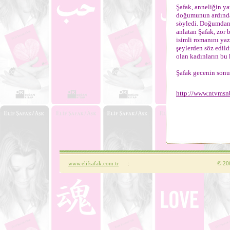
Şafak, anneliğin ya
doğumunun ardından
söyledi. Doğumdan 
anlatan Şafak, zor
isimli romanını ya
şeylerden söz edild
olan kadınların bu
Şafak gecenin sonun
http://www.ntvmsn
www.elifsafak.com.tr
:
©
200