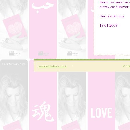
Korku ve umut un an
olarak ele alınıyor.
Hürriyet Avrupa
18.01.2008
www.elifsafak.com.tr
:
©
200