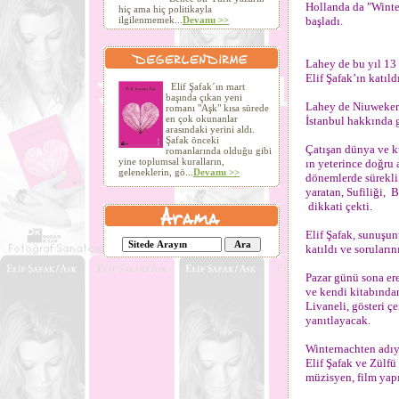
Hollanda da "Winter
hiç ama hiç politikayla
ilgilenmemek...
Devamı >>
başladı.
Lahey de bu yıl 13
Elif Şafak’ın katıld
Elif Şafak´ın mart
başında çıkan yeni
Lahey de Niuwekerk
romanı "Aşk" kısa sürede
en çok okunanlar
İstanbul hakkında g
arasındaki yerini aldı.
Şafak önceki
Çatışan dünya ve k
romanlarında olduğu gibi
yine toplumsal kuralların,
ın yeterince doğru 
geleneklerin, gö...
Devamı >>
dönemlerde sürekli 
yaratan, Sufiliği, 
dikkati çekti.
Elif Şafak, sunuşun
katıldı ve soruların
Pazar günü sona er
ve kendi kitabında
Livaneli, gösteri çe
yanıtlayacak.
Winternachten adıy
Elif Şafak ve Zülfü
müzisyen, film yapı