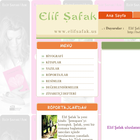
. : Duyurular :
Elif Şafa
http://t
BİYOGRAFİ
KİTAPLAR
YAZILAR
RÖPORTAJLAR
RESİMLER
DEĞERLENDİRMELER
ZİYARETÇİ DEFTERİ
Elif Şafak´la yeni
kitabı ´Şemspare´yi
konuştuk. Şafak, yeni bir
Elif Şafak uluslara
romana başlamanın
sancıları içinde
sorularımızı yanıtladı.
´Bence bir Türk yazarın