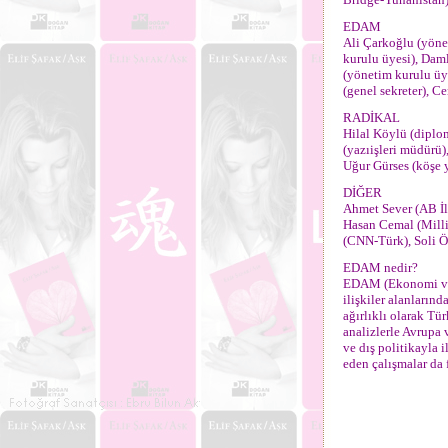
EDAM
Ali Çarkoğlu (yöne
kurulu üyesi), Daml
(yönetim kurulu üy
(genel sekreter), C
RADİKAL
Hilal Köylü (diplom
(yazıişleri müdürü)
Uğur Gürses (köşe y
DİĞER
Ahmet Sever (AB İl
Hasan Cemal (Milliy
(CNN-Türk), Soli Ö
EDAM nedir?
EDAM (Ekonomi ve D
ilişkiler alanların
ağırlıklı olarak Tü
analizlerle Avrupa 
ve dış politikayla 
eden çalışmalar da f