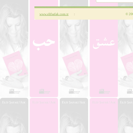
www.elifsafak.com.tr
:
©
200