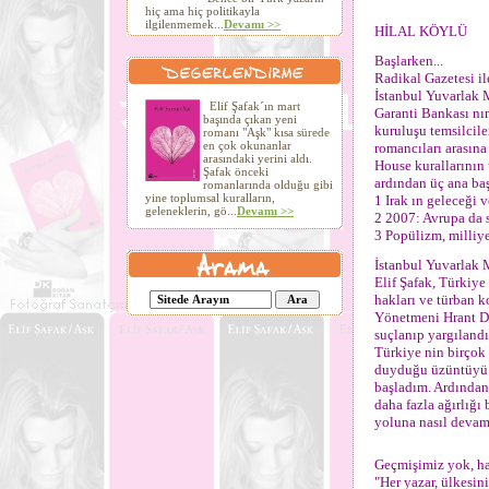
hiç ama hiç politikayla
ilgilenmemek...
Devamı >>
HİLAL KÖYLÜ
Başlarken...
Radikal Gazetesi i
İstanbul Yuvarlak 
Elif Şafak´ın mart
Garanti Bankası nın
başında çıkan yeni
kuruluşu temsilcile
romanı "Aşk" kısa sürede
en çok okunanlar
romancıları arasına
arasındaki yerini aldı.
House kurallarının 
Şafak önceki
ardından üç ana başl
romanlarında olduğu gibi
yine toplumsal kuralların,
1 Irak ın geleceği v
geleneklerin, gö...
Devamı >>
2 2007: Avrupa da s
3 Popülizm, milliye
İstanbul Yuvarlak 
Elif Şafak, Türkiye
hakları ve türban 
Yönetmeni Hrant Di
suçlanıp yargılandı
Türkiye nin birçok
duyduğu üzüntüyü 
başladım. Ardından
daha fazla ağırlığı
yoluna nasıl devam e
Geçmişimiz yok, h
"Her yazar, ülkesi