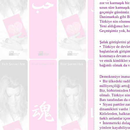
zor ve karmaşık bi
uzun süre karmaşık
geçmişle günümüz a
Danimarkalı gibi Ba
Türkiye nin olumsuz
Yeni aldığımız her
Geçmişimiz yok, ha
Şafak görüşlerini ş
• Türkiye de devlet
başlatılacak girişi
korumaya devam ede
ve etnik kimlikler 
bağımlı olmak da v
Demokrasiye inana
• Bir ülkedeki radi
milliyetçiliği artt
Biz, birbirimizden b
olmalı. Türkiye nin
Batı tarafından da o
• Siyasi partiler z
dinamikleri vardır
Kitlelerden, halkta
farklı anlamlar içe
• İnternetteki dola
yönlere kayabiliyo