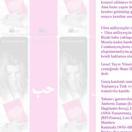
kontrol edilmeye b
Ama bunu yapan dev
beraber götürülüp 
soruyu kendine sor
Ultra milliyetçiler
• Ultra milliyetçil
Bizde baba yaklaşım
Mesela kadın hareke
Cumhuriyetçilerin 
eleştirmemeliyim şe
kendi haklarına ula
Genel Yayın Yönetm
yemeğinde Hrant Di
dedi.
Geniş katılımlı tar
Toplantıya Türk ve
temsilciler katıldı:
Yabancı gazeteciler
Amberin Zaman (Eco
Dagbladet-İsveç), 
(ANA-Yunanistan), 
(RFI-Fransa), Luis
Matthew
Kaminski (WSJ-ABD)
Bridge-Yunanistan