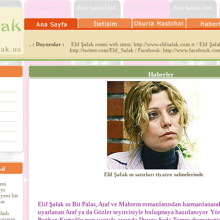
. : Duyurular :
Elif Şafak resmi web sitesi: http://www.elifsafak.com.tr / Elif Şafak
http://twitter.com/Elif_Safak / Facebook: http://www.facebook.co
Haberler
Elif Şafak ın satırları tiyatro sahnelerinde
eni
´yi
yeni bir
ın
Elif Şafak ın Bit Palas, Araf ve Mahrem romanlarından harmanlanara
uyarlanan Araf ya da Gözler seyircisiyle buluşmaya hazırlanıyor. Yö
ladı.
yazarın
Perihan Kurtoğlu nun yaptığı oyunda Duygu Seda Tomru dramaturjiy