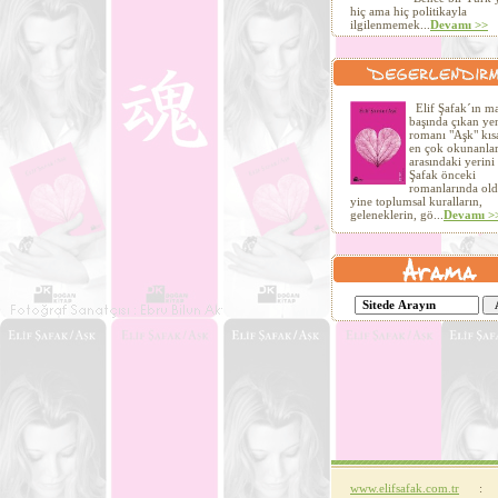
hiç ama hiç politikayla
ilgilenmemek...
Devamı >>
Elif Şafak´ın ma
başında çıkan ye
romanı "Aşk" kıs
en çok okunanla
arasındaki yerini 
Şafak önceki
romanlarında old
yine toplumsal kuralların,
geleneklerin, gö...
Devamı >
www.elifsafak.com.tr