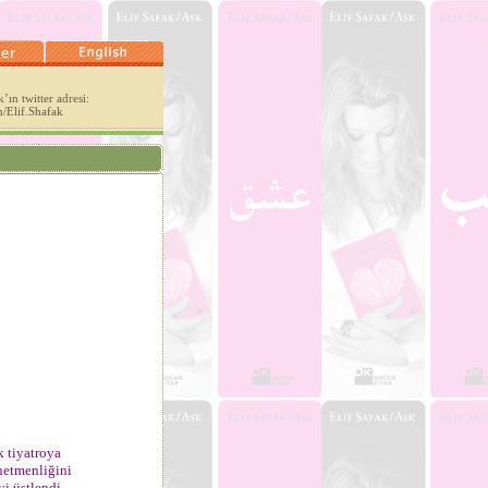
’ın twitter adresi:
m/Elif.Shafak
k tiyatroya
netmenliğini
i üstlendi.