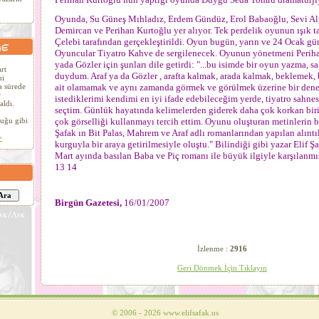
Oyunda, Su Güneş Mıhladız, Erdem Gündüz, Erol Babaoğlu, Sevi Alg
Demircan ve Perihan Kurtoğlu yer alıyor. Tek perdelik oyunun ışık t
Çelebi tarafından gerçekleştirildi. Oyun bugün, yarın ve 24 Ocak gün
Oyuncular Tiyatro Kahve de sergilenecek. Oyunun yönetmeni Periha
yada Gözler için şunları dile getirdi: "...bu isimde bir oyun yazma, s
rt
duydum. Araf ya da Gözler , arafta kalmak, arada kalmak, beklemek,
ni
a sürede
ait olamamak ve aynı zamanda görmek ve görülmek üzerine bir dene
r
istediklerimi kendimi en iyi ifade edebileceğim yerde, tiyatro sahne
aldı.
seçtim. Günlük hayatında kelimelerden giderek daha çok korkan biri
uğu gibi
çok görselliği kullanmayı tercih ettim. Oyunu oluşturan metinlerin 
Şafak ın Bit Palas, Mahrem ve Araf adlı romanlarından yapılan alıntıla
>
kurguyla bir araya getirilmesiyle oluştu." Bilindiği gibi yazar Elif Şa
Mart ayında basılan Baba ve Piç romanı ile büyük ilgiyle karşılanmı
13 14
Birgün Gazetesi,
16/01/2007
İzlenme :
2916
Geri Dönmek İçin Tıklayın
:
©
2006 - 2026 www.elifsafak.us