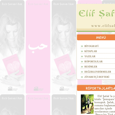
BİYOGRAFİ
KİTAPLAR
YAZILAR
RÖPORTAJLAR
RESİMLER
DEĞERLENDİRMELER
ZİYARETÇİ DEFTERİ
Elif Şafak´la y
kitabı ´Şemspare
konuştuk. Şafak, 
romana başlaman
sancıları içinde
sorularımızı yanıt
´Bence bir Türk 