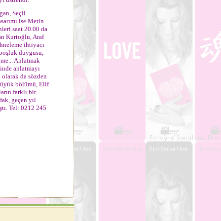
an, Seçil
asarımı ise Metin
leri saat 20.00 da
n Kurtoğlu, Araf
ahneleme ihtiyacı
 boşluk duygusu,
me... Anlatmak
sinde anlatmayı
 olarak da sözden
büyük bölümü, Elif
rın farklı bir
fak, geçen yıl
ştı. Tel: 0212 245