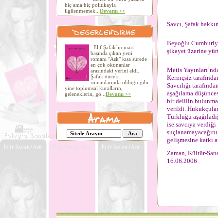
hiç ama hiç politikayla
ilgilenmemek...
Devamı >>
Savcı, Şafak hakkı
Beyoğlu Cumhuriyet
Elif Şafak´ın mart
şikayet üzerine yü
başında çıkan yeni
romanı "Aşk" kısa sürede
en çok okunanlar
Metis Yayınları’nd
arasındaki yerini aldı.
Şafak önceki
Kerinçsiz tarafınd
romanlarında olduğu gibi
Savcılığı tarafında
yine toplumsal kuralların,
aşağılama düşüncesi
geleneklerin, gö...
Devamı >>
bir delilin bulunma
verildi. Hukukçula
Türklüğü aşağıladı
ise savcıya verdiği
suçlanamayacağını, 
gelişmesine katkı a
Zaman, Kültür-San
16.06.2006