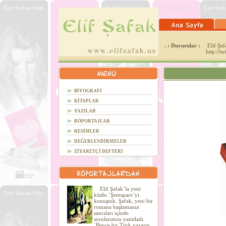
. : Duyurular :
Elif Şafa
http://t
BİYOGRAFİ
KİTAPLAR
YAZILAR
RÖPORTAJLAR
RESİMLER
DEĞERLENDİRMELER
ZİYARETÇİ DEFTERİ
Elif Şafak´la yeni
kitabı ´Şemspare´yi
konuştuk. Şafak, yeni bir
romana başlamanın
sancıları içinde
sorularımızı yanıtladı.
´Bence bir Türk yazarın