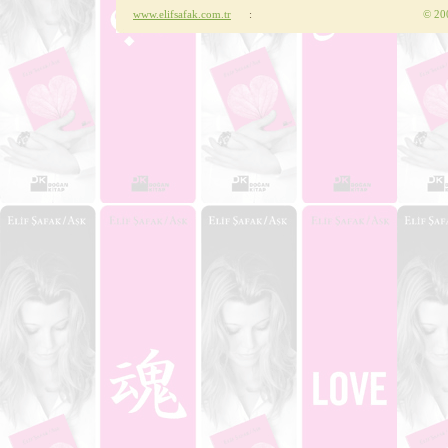
www.elifsafak.com.tr
:
©
200