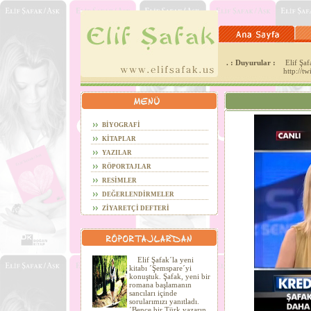
. : Duyurular :
Elif Şafa
http://t
BİYOGRAFİ
KİTAPLAR
YAZILAR
RÖPORTAJLAR
RESİMLER
DEĞERLENDİRMELER
ZİYARETÇİ DEFTERİ
Elif Şafak´la yeni
kitabı ´Şemspare´yi
konuştuk. Şafak, yeni bir
romana başlamanın
sancıları içinde
sorularımızı yanıtladı.
´Bence bir Türk yazarın