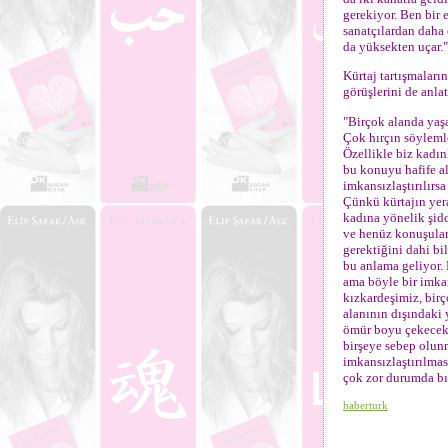
gerekiyor. Ben bir 
sanatçılardan daha 
da yüksekten uçar."
Kürtaj tartışmaları
görüşlerini de anlat
"Birçok alanda yaş
Çok hırçın söyleml
Özellikle biz kadı
bu konuyu hafife al
imkansızlaştırılır
Çünkü kürtajın yera
kadına yönelik şidd
ve henüz konuşulama
gerektiğini dahi b
bu anlama geliyor. 
ama böyle bir imka
kızkardeşimiz, birç
alanının dışındaki 
ömür boyu çekecekle
birşeye sebep olun
imkansızlaştırılma
çok zor durumda bı
haberturk