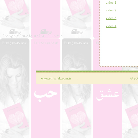
video 1
video 2
video 3
video 4
www.elifsafak.com.tr
:
©
200