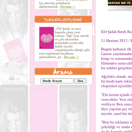
hiç ama hiç politikayla
ilgilenmemek...
Devamı >>
Elif Şafak´ın mart
Elif Şafak Kredi Ka
başında çıkan yeni
romanı "Aşk" kısa sürede
en çok okunanlar
11 Haziran 2012 / B
arasındaki yerini aldı.
Şafak önceki
Bugün haftanın ilk
romanlarında olduğu gibi
Gazete yazılarından
yine toplumsal kuralların,
geleneklerin, gö...
Devamı >>
kitap ve sonrasında
filminden sonra ald
bir sohbet gerçekleş
Ağırlıklı olarak; m
bir kredi kartı rek
eleştirileri içtenlik
"Elit kesim içinde 
verecekler. Yeni ol
veriliyor. Ben ora
diye yapılan şey ele
niyetle, nasıl bir 
"Ben bu reklamın m
çekildiği ve orada 
da iki kanatla geld