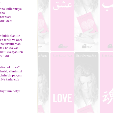
.
arına kullanmaya
çaba
insanları
dir” dedi.
farklı olabilir,
en farklı ve özel
 ana unsurlardan
rtak nokta var”
ahatlıkla aşabilen
klı dil
 kitap okumaz”
bimizi, zihnimizi
inin bir parçası
r. Ne kadar çok
rkiye’nin Sofya