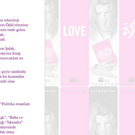
ın teknoloji
ters Ödül törenine
kenin önde gelen
ak,
rdi.
den Şafak,
 sayısız kitap
 heyecanları ne
 şöyle sürdürdü:
n bir kurumdur.
nemli olan
Politika insanları
Aşk”, “Baba ve
dığı “İskender”
 müzesinde
afak imza