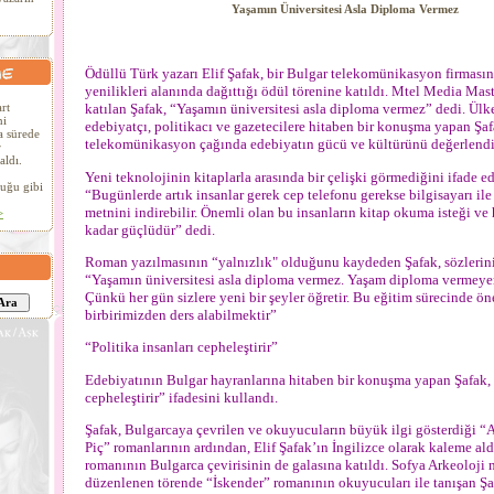
Yaşamın Üniversitesi Asla Diploma Vermez
Ödüllü Türk yazarı Elif Şafak, bir Bulgar telekomünikasyon firmasın
yenilikleri alanında dağıttığı ödül törenine katıldı. Mtel Media Mas
rt
katılan Şafak, “Yaşamın üniversitesi asla diploma vermez” dedi. Ül
ni
edebiyatçı, politikacı ve gazetecilere hitaben bir konuşma yapan Şaf
a sürede
telekomünikasyon çağında edebiyatın gücü ve kültürünü değerlendi
r
aldı.
Yeni teknolojinin kitaplarla arasında bir çelişki görmediğini ifade e
uğu gibi
“Bugünlerde artık insanlar gerek cep telefonu gerekse bilgisayarı ile
metnini indirebilir. Önemli olan bu insanların kitap okuma isteği ve
>
kadar güçlüdür” dedi.
Roman yazılmasının “yalnızlık" olduğunu kaydeden Şafak, sözlerini
“Yaşamın üniversitesi asla diploma vermez. Yaşam diploma vermeye
Çünkü her gün sizlere yeni bir şeyler öğretir. Bu eğitim sürecinde ö
birbirimizden ders alabilmektir”
“Politika insanları cepheleştirir”
Edebiyatının Bulgar hayranlarına hitaben bir konuşma yapan Şafak, “
cepheleştirir” ifadesini kullandı.
Şafak, Bulgarcaya çevrilen ve okuyucuların büyük ilgi gösterdiği “
Piç” romanlarının ardından, Elif Şafak’ın İngilizce olarak kaleme al
romanının Bulgarca çevirisinin de galasına katıldı. Sofya Arkeoloji
düzenlenen törende “İskender” romanının okuyucuları ile tanışan Ş