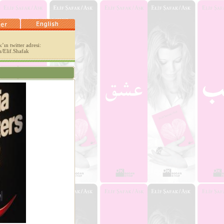
’ın twitter adresi:
m/Elif.Shafak