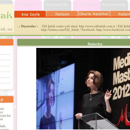
. : Duyurular :
Elif Şafak resmi web sitesi: http://www.elifsafak.com.tr / Elif Şafak
http://twitter.com/Elif_Safak / Facebook: http://www.facebook.co
Haberler
eni
´yi
yeni bir
ın
ladı.
yazarın