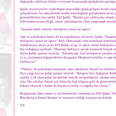
dağıtarak, edebiyat, kültür ve siyaset konusunda görüşlerini paylaştı
Şafak, siyasetçilerin cepheleşme alanındaki gidiş gelişini kendi yar
çalıştıklarını, bu mücadelede kendi üstünlüğünü pekiştirmek üzere 
gösterdiklerini öne sürdü. Elif Şafak, “Benim için edebiyatçı olarak 
birbirinden ayıran değil, onları yakınlaştıran olanı araştırmak önemli
“İnsanlar farklı olabilir, birleştirici unsur ise aşktır”
Aşk ve politikanın farklı dil konuştuklarını söyleyen Şafak, “İnsanlar 
birleştirici unsur ise aşktır” dedi. Dünyadaki tüm insanların birbirind
olduklarının altını çizen Elif Şafak, sevgi ve aşkın onları birleştiren
biri olduğunu açıkladı. “Hepimiz farklıyız, ancak aramızda birçok o
diyen Şafak, şunları söyledi: “Aslında aşk, bizi birleştiren, sınırları r
ve iç yüzümüzü değiştirebilen duygudur. Maalesef politika ve aşk far
kullanıyor.”
“Türkiye’de politikada dominant olan erkeklerin büyük bir bölümü
diye yargı koyan Şafak şunları söyledi: “Kitaplar bizi değiştirir. Kal
açarlar. Çok okuyanlar, bir şekilde sözcük zenginliğinin, okuma sürec
olur. Öte yandan, bazen çok bilen bir kişi bilgisiz gibi de görünebili
hikaye okursak o kadar da hayata uyumlu ve sağduyulu oluruz.”
Bulgaristan’daki temas ve incelemelerini tamamlayan Elif Şafak, Tü
Büyükelçisi İsmail Aramaz’ın onuruna verdiği resepsiyona katıldı.
AA