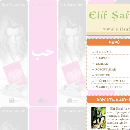
BİYOGRAFİ
KİTAPLAR
YAZILAR
RÖPORTAJLAR
RESİMLER
DEĞERLENDİRMELER
ZİYARETÇİ DEFTERİ
Elif Şafak´la y
kitabı ´Şemspare
konuştuk. Şafak, 
romana başlaman
sancıları içinde
sorularımızı yanıt
´Bence bir Türk 