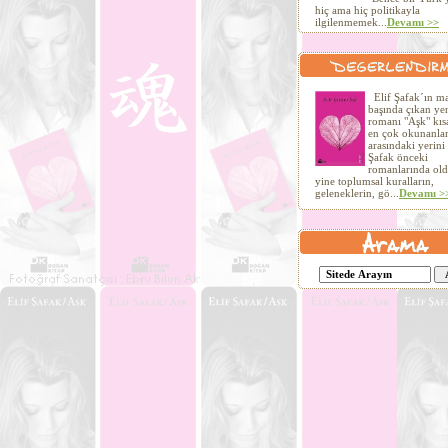
hiç ama hiç politikayla
ilgilenmemek...
Devamı >>
Elif Şafak´ın ma
başında çıkan ye
romanı "Aşk" kıs
en çok okunanla
arasındaki yerini 
Şafak önceki
romanlarında old
yine toplumsal kuralların,
geleneklerin, gö...
Devamı >