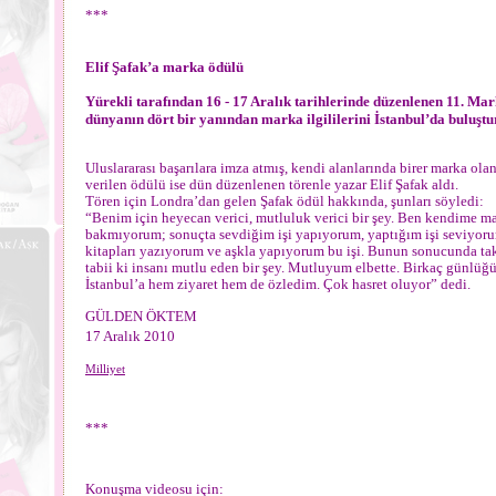
***
Elif Şafak’a marka ödülü
Yürekli tarafından 16 - 17 Aralık tarihlerinde düzenlenen 11. Mar
dünyanın dört bir yanından marka ilgililerini İstanbul’da buluşt
Uluslararası başarılara imza atmış, kendi alanlarında birer marka ola
verilen ödülü ise dün düzenlenen törenle yazar Elif Şafak aldı.
Tören için Londra’dan gelen Şafak ödül hakkında, şunları söyledi:
“Benim için heyecan verici, mutluluk verici bir şey. Ben kendime m
bakmıyorum; sonuçta sevdiğim işi yapıyorum, yaptığım işi seviyor
kitapları yazıyorum ve aşkla yapıyorum bu işi. Bunun sonucunda ta
tabii ki insanı mutlu eden bir şey. Mutluyum elbette. Birkaç günlüğ
İstanbul’a hem ziyaret hem de özledim. Çok hasret oluyor” dedi.
GÜLDEN ÖKTEM
17 Aralık 2010
Milliyet
***
Konuşma videosu için: