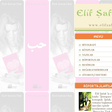
BİYOGRAFİ
KİTAPLAR
YAZILAR
RÖPORTAJLAR
RESİMLER
DEĞERLENDİRMELER
ZİYARETÇİ DEFTERİ
Elif Şafak´la y
kitabı ´Şemspare
konuştuk. Şafak, 
romana başlaman
sancıları içinde
sorularımızı yanıt
´Bence bir Türk 