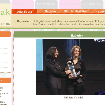
. : Duyurular :
Elif Şafak resmi web sitesi: http://www.elifsafak.com.tr / Elif Şafak
http://twitter.com/Elif_Safak / Facebook: http://www.facebook.co
Haberler
eni
´yi
yeni bir
ın
Elif Şafak´a ödül
ladı.
yazarın