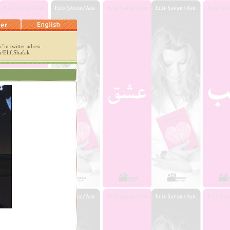
’ın twitter adresi:
m/Elif.Shafak