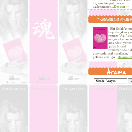
hiç ama hiç politikayla
ilgilenmemek...
Devamı >>
Elif Şafak´ın ma
başında çıkan ye
romanı "Aşk" kıs
en çok okunanla
arasındaki yerini 
Şafak önceki
romanlarında old
yine toplumsal kuralların,
geleneklerin, gö...
Devamı >