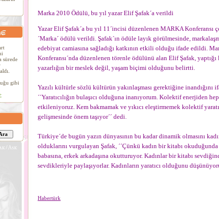
Marka 2010 Ödülü, bu yıl yazar Elif Şafak´a verildi
Yazar Elif Şafak´a bu yıl 11´incisi düzenlenen MARKA Konferansı ç
´Marka´ ödülü verildi. Şafak´ın ödüle layık görülmesinde, markalaşm
edebiyat camiasına sağladığı katkının etkili olduğu ifade edildi. M
rt
ni
Konferansı´nda düzenlenen törenle ödülünü alan Elif Şafak, yaptığ
a sürede
r
yazarlığın bir meslek değil, yaşam biçimi olduğunu belirtti.
aldı.
uğu gibi
Yazılı kültürle sözlü kültürün yakınlaşması gerektiğine inandığını i
>
´´Yaratıcılığın bulaşıcı olduğuna inanıyorum. Kolektif enerjiden he
etkileniyoruz. Kem bakmamak ve yıkıcı eleştirmemek kolektif yaratı
gelişmesinde önem taşıyor´´ dedi.
Türkiye´de bugün yazın dünyasının bu kadar dinamik olmasını kadı
olduklarını vurgulayan Şafak, ´´Çünkü kadın bir kitabı okuduğunda
babasına, erkek arkadaşına okutturuyor. Kadınlar bir kitabı sevdiği
sevdikleriyle paylaşıyorlar. Kadınların yaratıcı olduğunu düşünüyo
Habertürk