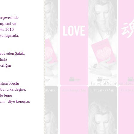
erçevesinde
ış ismi ve
arka 2010
ı konuşmada,
fade eden Şafak,
pimiz
cılığın
nlara borçlu
 bunu kardeşine,
nde bunu
rum´´ diye konuştu.