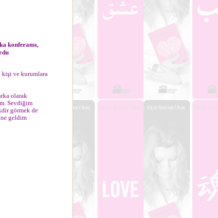
ka konferansı,
urdu
n kişi ve kurumlara
arka olarak
um. Sevdiğim
kdir görmek de
üne geldim