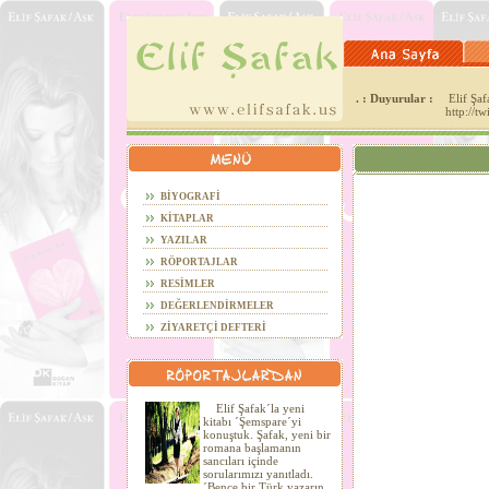
. : Duyurular :
Elif Şafa
http://t
BİYOGRAFİ
KİTAPLAR
YAZILAR
RÖPORTAJLAR
RESİMLER
DEĞERLENDİRMELER
ZİYARETÇİ DEFTERİ
Elif Şafak´la yeni
kitabı ´Şemspare´yi
konuştuk. Şafak, yeni bir
romana başlamanın
sancıları içinde
sorularımızı yanıtladı.
´Bence bir Türk yazarın