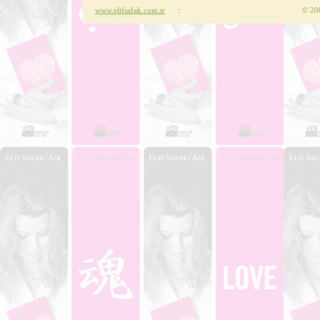
www.elifsafak.com.tr
:
©
200