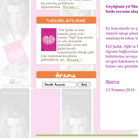
hiç ama hiç politikayla
Geçtiğimiz yıl Mar
ilgilenmemek...
Devamı >>
baskı sayısına ulaş
En kısa sürede en 
Elif Şafak´ın mart
ismiyle satışa çıka
başında çıkan yeni
romanı "Aşk" kısa sürede
tasarımıyla tekrar b
en çok okunanlar
arasındaki yerini aldı.
Elif Şafak, AŞK’ın 
Şafak önceki
ilgisine bağlıyorum
romanlarında olduğu gibi
birbirlerine tavsiye
yine toplumsal kuralların,
geleneklerin, gö...
Devamı >>
sevgisi hakikaten 
birine canı gönüld
Hürriyet
13 Temmuz 2010