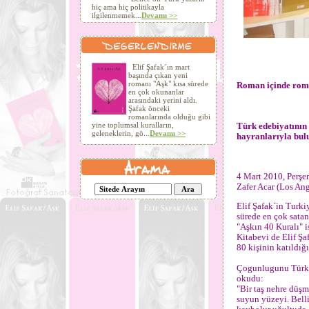
hiç ama hiç politikayla
ilgilenmemek...
Devamı >>
Elif Şafak´ın mart
başında çıkan yeni
romanı "Aşk" kısa sürede
Roman içinde roman
en çok okunanlar
arasındaki yerini aldı.
Şafak önceki
romanlarında olduğu gibi
Türk edebiyatının 
yine toplumsal kuralların,
geleneklerin, gö...
Devamı >>
hayranlarıyla bulu
4 Mart 2010, Perş
Zafer Acar (Los Ang
Elif Şafak´in Turki
sürede en çok sata
"Aşkın 40 Kuralı" i
Kitabevi de Elif Şa
80 kişinin katıldığı
Çogunlugunu Türkl
okudu:
"Bir taş nehre düşm
suyun yüzeyi. Belli 