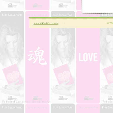
www.elifsafak.com.tr
:
©
200