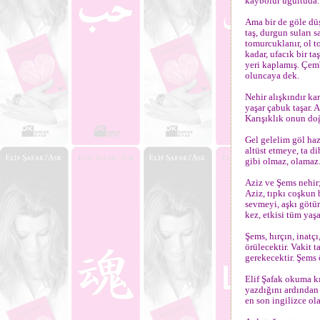
kaybolur uğultuda.
Ama bir de göle düşs
taş, durgun suları 
tomurcuklanır, ol t
kadar, ufacık bir ta
yeri kaplamış. Çemb
oluncaya dek.
Nehir alışkındır ka
yaşar çabuk taşar. A
Karışıklık onun doğa
Gel gelelim göl haz
altüst etmeye, ta d
gibi olmaz, olamaz
Aziz ve Şems nehir
Aziz, tıpkı coşkun 
sevmeyi, aşkı götür
kez, etkisi tüm yaş
Şems, hırçın, inatçı
örülecektir. Vakit
gerekecektir. Şems 
Elif Şafak okuma kı
yazdığını ardından
en son ingilizce ol