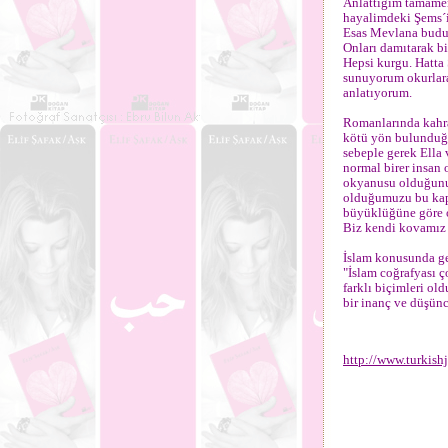
Anlattığım tamamen
hayalimdeki Şems´
Esas Mevlana budu
Onları damıtarak b
Hepsi kurgu. Hatta 
sunuyorum okurlara
anlatıyorum.
Romanlarında kahra
kötü yön bulunduğu
sebeple gerek Ella
normal birer insan 
okyanusu olduğunu b
olduğumuzu bu kapl
büyüklüğüne göre o
Biz kendi kovamız 
İslam konusunda ge
"İslam coğrafyası ç
farklı biçimleri old
bir inanç ve düşünc
http://www.turkis