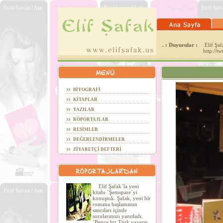
. : Duyurular :
Elif Şafa
http://t
BİYOGRAFİ
KİTAPLAR
YAZILAR
RÖPORTAJLAR
RESİMLER
DEĞERLENDİRMELER
ZİYARETÇİ DEFTERİ
Elif Şafak´la yeni
kitabı ´Şemspare´yi
konuştuk. Şafak, yeni bir
romana başlamanın
sancıları içinde
sorularımızı yanıtladı.
´Bence bir Türk yazarın