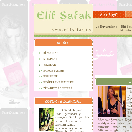
. : Duyurular :
Elif Şafa
http://t
BİYOGRAFİ
KİTAPLAR
YAZILAR
RÖPORTAJLAR
RESİMLER
DEĞERLENDİRMELER
San
ZİYARETÇİ DEFTERİ
Fra
ve
Büy
fi
çal
hak
Elif Şafak´la yeni
Ede
kitabı ´Şemspare´yi
Sa
konuştuk. Şafak, yeni bir
Edebiyat Şövalyesi Nişan
romana başlamanın
edebiyat alanındaki yar
sancıları içinde
dünyada sanat ve ede
sorularımızı yanıtladı.
ödüllendirdiğini söyled
´Bence bir Türk yazarın