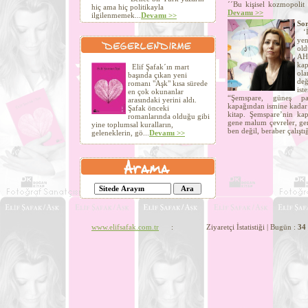
´´Bu kişisel kozmopolit 
hiç ama hiç politikayla
Devamı >>
ilgilenmemek...
Devamı >>
Sor
‘İn
yen
old
AHT
kap
Elif Şafak´ın mart
ola
başında çıkan yeni
değ
romanı "Aşk" kısa sürede
ist
en çok okunanlar
“Şemspare, güneş par
arasındaki yerini aldı.
kapağından ismine kadar 
Şafak önceki
kitap. Şemspare’nin kapa
romanlarında olduğu gibi
gene malum çevreler, gen
yine toplumsal kuralların,
ben değil, beraber çalıştı
geleneklerin, gö...
Devamı >>
www.elifsafak.com.tr
: Ziyaretçi İstatistiği | Bugün :
34