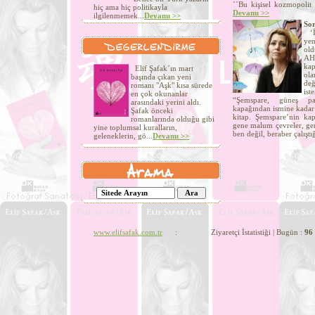
´´Bu kişisel kozmopolit 
hiç ama hiç politikayla
Devamı >>
ilgilenmemek...
Devamı >>
Sor
‘İn
yen
old
AHT
kap
Elif Şafak´ın mart
ola
başında çıkan yeni
değ
romanı "Aşk" kısa sürede
ist
en çok okunanlar
“Şemspare, güneş par
arasındaki yerini aldı.
kapağından ismine kadar 
Şafak önceki
kitap. Şemspare’nin kapa
romanlarında olduğu gibi
gene malum çevreler, gen
yine toplumsal kuralların,
ben değil, beraber çalıştı
geleneklerin, gö...
Devamı >>
www.elifsafak.com.tr
: Ziyaretçi İstatistiği | Bugün :
96