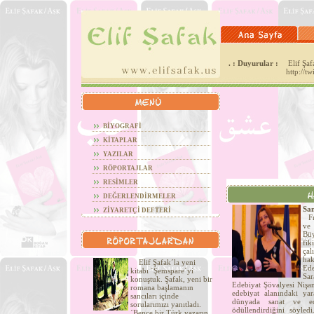
. : Duyurular :
Elif Şafa
http://t
BİYOGRAFİ
KİTAPLAR
YAZILAR
RÖPORTAJLAR
RESİMLER
DEĞERLENDİRMELER
San
ZİYARETÇİ DEFTERİ
Fra
ve
Büy
fi
çal
hak
Elif Şafak´la yeni
Ede
kitabı ´Şemspare´yi
Sa
konuştuk. Şafak, yeni bir
Edebiyat Şövalyesi Nişan
romana başlamanın
edebiyat alanındaki yar
sancıları içinde
dünyada sanat ve ede
sorularımızı yanıtladı.
ödüllendirdiğini söyled
´Bence bir Türk yazarın