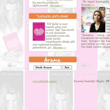
´´Bu kişisel kozmopolit 
hiç ama hiç politikayla
Devamı >>
ilgilenmemek...
Devamı >>
Sor
‘İn
yen
old
AHT
kap
Elif Şafak´ın mart
ola
başında çıkan yeni
değ
romanı "Aşk" kısa sürede
ist
en çok okunanlar
“Şemspare, güneş par
arasındaki yerini aldı.
kapağından ismine kadar 
Şafak önceki
kitap. Şemspare’nin kapa
romanlarında olduğu gibi
gene malum çevreler, gen
yine toplumsal kuralların,
ben değil, beraber çalıştı
geleneklerin, gö...
Devamı >>
www.elifsafak.com.tr
: Ziyaretçi İstatistiği | Bugün :
69