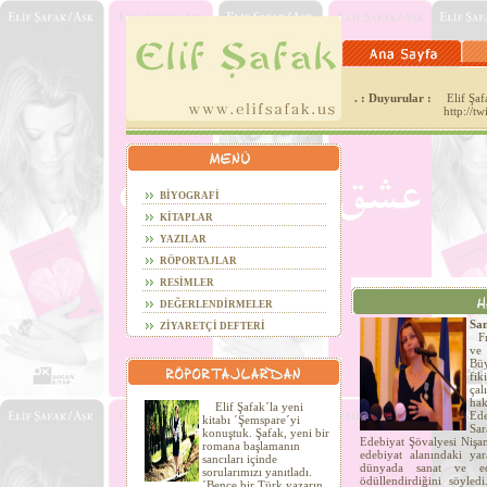
. : Duyurular :
Elif Şafa
http://t
BİYOGRAFİ
KİTAPLAR
YAZILAR
RÖPORTAJLAR
RESİMLER
DEĞERLENDİRMELER
San
ZİYARETÇİ DEFTERİ
Fra
ve
Büy
fi
çal
hak
Elif Şafak´la yeni
Ede
kitabı ´Şemspare´yi
Sa
konuştuk. Şafak, yeni bir
Edebiyat Şövalyesi Nişan
romana başlamanın
edebiyat alanındaki yar
sancıları içinde
dünyada sanat ve ede
sorularımızı yanıtladı.
ödüllendirdiğini söyled
´Bence bir Türk yazarın