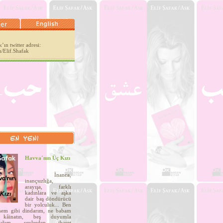
’ın twitter adresi:
m/Elif.Shafak
.
Havva´nın Üç Kızı
İnanca,
inançsızlığa,
arayışa, farklı
kadınlara ve aşka
dair baş döndürücü
bir yolculuk... Ben
nem gibi dindarım, ne babam
 kâinatın, beş duyumla
adığım şeylerden ibaret