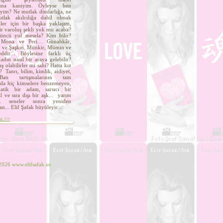
una kaniyim. Öyleyse ben
yim? Ne mutlak dindarlığa, ne
tlak akılcılığa dahil olmak
nler için bir başka yaklaşım,
ir varoluş şekli yok mu acaba?
çüncü yol mesela? Kim bilir?
, Mona ve Peri… Günahkâr,
 ve Şaşkın. Münkir, Mümin ve
eddit… Böylesine farklı üç
adın nasıl bir araya gelebilir?
ş olabilirler mi sahi? Hatta kız
? Tanrı, bilim, kimlik, aidiyet,
Batı tartışmalarının tam
nda hiç kimselere benzemeyen,
matik bir adam, sarsıcı bir
l ve sıra dışı bir aşk... yarım
... seneler sonra yeniden
an... Elif Şafak büyüleyic...
ı >>
2026 www.elifsafak.us