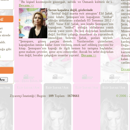
´´Bu kişisel kozmopolit güzergah, sufilik ve Osmanlı kültürü ile i..
olduğ
Devamı >>
nerede
Sorun kapakta değil, gözlerinde
de mu
‘İntihal değil martta twit atmıştım’ Elif Şafak,
isteye
yeni kitabı Şemspare´nin kapağının “intihal”
yeni b
olduğu iddialarını yalanladı 03 Temmuz 2012 /
Bir ü
AHT Yazar Elif Şafak, son kitabı Şemspare’nin
Şirin
kapağının “intihal” olduğu iddialarına yazılı
İnanan
rt
olarak yanıt verdi. Bu kez doğrudan kendisinin
Müter
ni
değil, birlikte çalıştığı insanların da yıpratılmak
genç k
a sürede
istendiğini belirten Şafak, şunları söyledi:
Arkada
r
“Şemspare, güneş parçası demek. Yazılarından çizimlerine,
kardeş
aldı.
kapağından ismine kadar özen verilmiş, emek sarf edilmiş yepyeni bir
Doğu-
kitap. Şemspare’nin kapağı ile ilgili hemen bir tartışma başlattılar,
ortası
uğu gibi
gene malum çevreler, gene aynı zihniyetler. Ancak bu sefer doğrudan
kariz
ben değil, beraber çalıştığım insanlar yıpratıl..
Devamı >>
skanda
>
kalan
canlan
Devam
aretçi İstatistiği | Bugün :
109
Toplam :
1670661
©
2006 - 