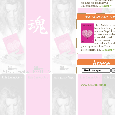
hiç ama hiç politikayla
ilgilenmemek...
Devamı >>
Elif Şafak´ın ma
başında çıkan ye
romanı "Aşk" kıs
en çok okunanla
arasındaki yerini 
Şafak önceki
romanlarında old
yine toplumsal kuralların,
geleneklerin, gö...
Devamı >
www.elifsafak.com.tr
: Ziy