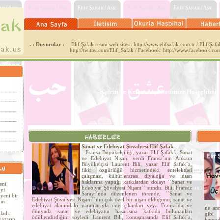
. : Duyurular :
Elif Şafak resmi web sitesi: http://www.elifsafak.com.tr / Elif Şafak
http://twitter.com/Elif_Safak / Facebook: http://www.facebook.co
Kalem ve Kelam Seyahatimize Hoşgeldiniz.
Sanat ve Edebiyat Şövalyesi Elif Şafak
Fransa Büyükelçiliği, yazar Elif Şafak´a Sanat
ve Edebiyat Nişanı verdi Fransa´nın Ankara
Büyükelçisi Laurent Bili, yazar Elif Şafak´a,
fikir özgürlüğü hizmetindeki entelektüel
çalışması, kültürlerarası diyaloğa ve insan
haklarına yaptığı katkılardan dolayı ´´Sanat ve
eni
Edebiyat Şövalyesi Nişanı´´ sundu. Bili, Fransız
´yi
Sarayı´nda düzenlenen törende, ´´Sanat ve
yeni bir
Edebiyat Şövalyesi Nişanı´´nın çok özel bir nişan olduğunu, sanat ve
ın
edebiyat alanındaki yaratılarıyla öne çıkanları veya Fransa´da ve
ne an
dünyada sanat ve edebiyatın başarısına katkıda bulunanları
ladı.
gibi
ödüllendirdiğini söyledi. Laurent Bili, konuşmasında Elif Şafak´a,
yazarın
kavr