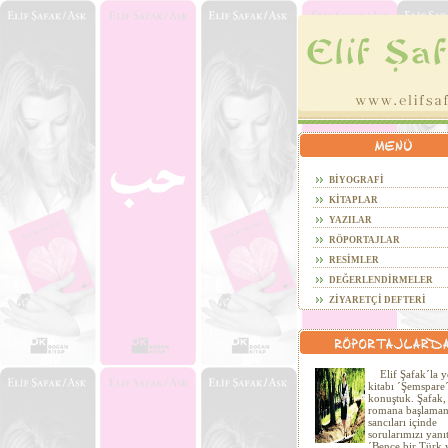
BİYOGRAFİ
KİTAPLAR
YAZILAR
RÖPORTAJLAR
RESİMLER
DEĞERLENDİRMELER
ZİYARETÇİ DEFTERİ
Elif Şafak´la y
kitabı ´Şemspare
konuştuk. Şafak, 
romana başlaman
sancıları içinde
sorularımızı yanıt
´Bence bir Türk 